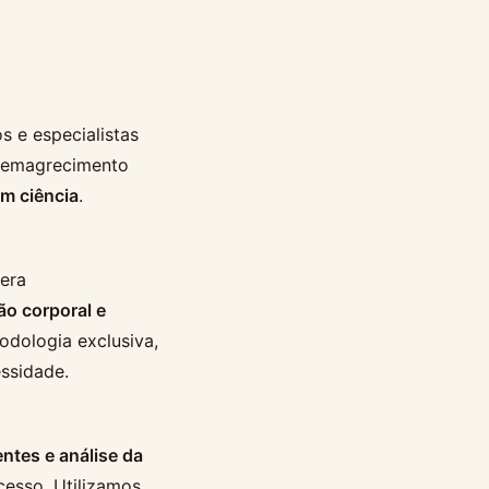
s e especialistas
o emagrecimento
m ciência
.
era
o corporal e
odologia exclusiva,
essidade.
entes e análise da
cesso. Utilizamos