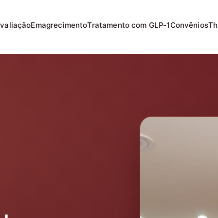
valiação
Emagrecimento
Tratamento com GLP-1
Convênios
Th