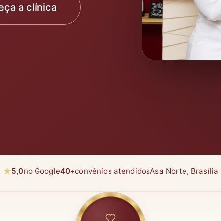
ça a clínica
★
5,0
no Google
40+
convênios atendidos
Asa Norte, Brasília